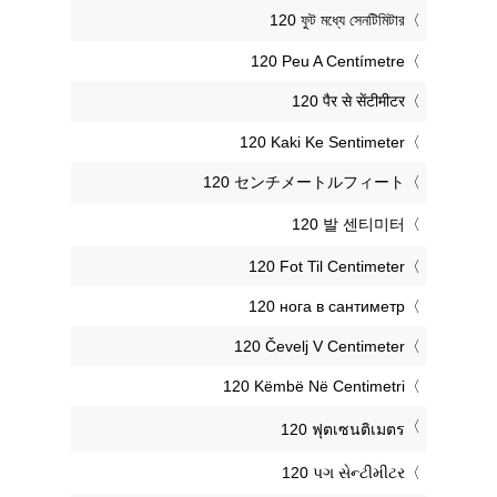
‎120 ফুট মধ্যে সেনটিমিটার
‎120 Peu A Centímetre
‎120 पैर से सेंटीमीटर
‎120 Kaki Ke Sentimeter
‎120 センチメートルフィート
‎120 발 센티미터
‎120 Fot Til Centimeter
‎120 нога в сантиметр
‎120 Čevelj V Centimeter
‎120 Këmbë Në Centimetri
‎120 ฟุตเซนติเมตร
‎120 પગ સેન્ટીમીટર