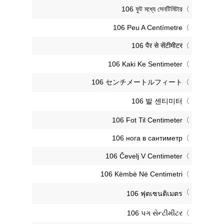
‎106 ফুট মধ্যে সেনটিমিটার
‎106 Peu A Centímetre
‎106 पैर से सेंटीमीटर
‎106 Kaki Ke Sentimeter
‎106 センチメートルフィート
‎106 발 센티미터
‎106 Fot Til Centimeter
‎106 нога в сантиметр
‎106 Čevelj V Centimeter
‎106 Këmbë Në Centimetri
‎106 ฟุตเซนติเมตร
‎106 પગ સેન્ટીમીટર