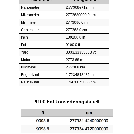
Nanometer
2.77368e+12 nm
Mikrometer
2773680000.0 µm
Millimeter
2773680.0 mm
Centimeter
277368.0 cm
Inch
109200.0 in
Fot
9100.0 ft
Yard
3033.33333333 yd
Meter
2773.68 m
Kilometer
2.77368 km
Engelsk mil
1.7234848485 mi
Nautisk mil
1.4976673866 nmi
9100 Fot konverteringstabell