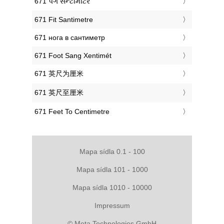
‎671 પગ સેન્ટીમીટર
‎671 Fit Santimetre
‎671 нога в сантиметр
‎671 Foot Sang Xentimét
‎671 英尺为厘米
‎671 英尺至厘米
‎671 Feet To Centimetre
Mapa sídla 0.1 - 100
Mapa sídla 101 - 1000
Mapa sídla 1010 - 10000
Impressum
© Meta Technologies GmbH