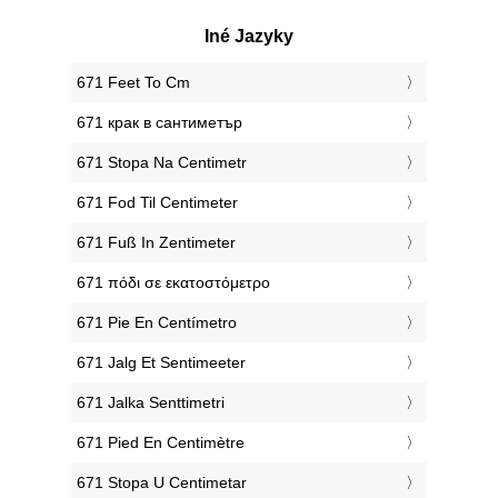
Iné Jazyky
‎671 Feet To Cm
‎671 крак в сантиметър
‎671 Stopa Na Centimetr
‎671 Fod Til Centimeter
‎671 Fuß In Zentimeter
‎671 πόδι σε εκατοστόμετρο
‎671 Pie En Centímetro
‎671 Jalg Et Sentimeeter
‎671 Jalka Senttimetri
‎671 Pied En Centimètre
‎671 Stopa U Centimetar