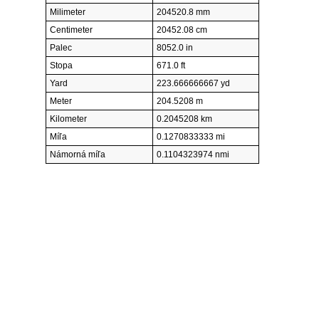
Milimeter
204520.8 mm
Centimeter
20452.08 cm
Palec
8052.0 in
Stopa
671.0 ft
Yard
223.666666667 yd
Meter
204.5208 m
Kilometer
0.2045208 km
Míľa
0.1270833333 mi
Námorná míľa
0.1104323974 nmi