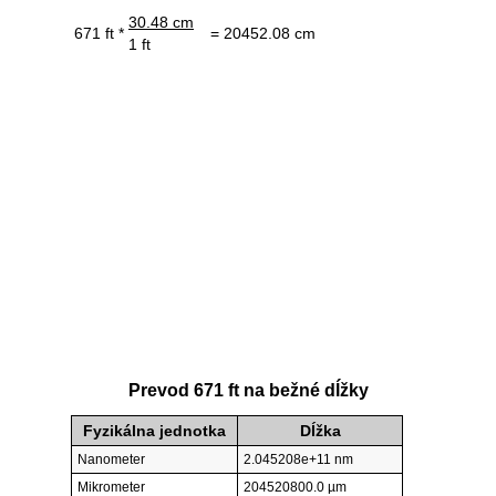
30.48 cm
671 ft *
= 20452.08 cm
1 ft
Prevod 671 ft na bežné dĺžky
Fyzikálna jednotka
Dĺžka
Nanometer
2.045208e+11 nm
Mikrometer
204520800.0 µm