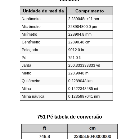
Unidade de medida
Comprimento
Nanômetro
2.289048e+11 nm
Micrômetro
228904800.0 µm
Milímetro
228904.8 mm
Centímetro
22890.48 cm
Polegada
9012.0 in
Pé
751.0 ft
Jarda
250.333333333 yd
Metro
228.9048 m
Quilômetro
0.2289048 km
Milha
0.1422348485 mi
Milha náutica
0.1235987041 nmi
751 Pé tabela de conversão