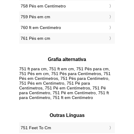
758 Pés em Centímetro
759 Pés em cm
760 ft em Centímetro
761 Pés em cm
Grafia alternativa
751 ft para cm, 751 ft em cm, 751 Pés para cm,
751 Pés em cm, 751 Pés para Centímetros, 751
Pés em Centímetros, 751 Pés para Centímetro,
751 Pés em Centímetro, 751 Pé para
Centímetros, 751 Pé em Centímetros, 751 Pé
para Centímetro, 751 Pé em Centímetro, 751 ft
para Centímetro, 751 ft em Centímetro
Outras Línguas
‎751 Feet To Cm