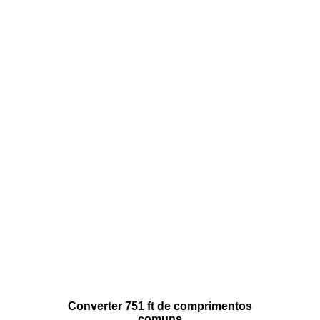
Converter 751 ft de comprimentos
comuns