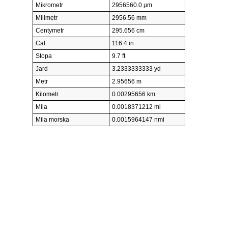
Mikrometr
2956560.0 µm
Milimetr
2956.56 mm
Centymetr
295.656 cm
Cal
116.4 in
Stopa
9.7 ft
Jard
3.2333333333 yd
Metr
2.95656 m
Kilometr
0.00295656 km
Mila
0.0018371212 mi
Mila morska
0.0015964147 nmi