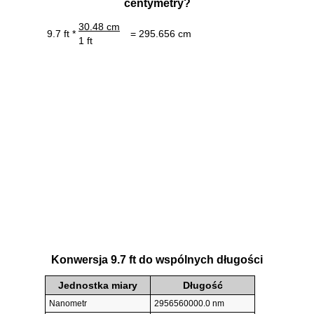
centymetry?
30.48 cm
9.7 ft *
= 295.656 cm
1 ft
Konwersja 9.7 ft do wspólnych długości
Jednostka miary
Długość
Nanometr
2956560000.0 nm