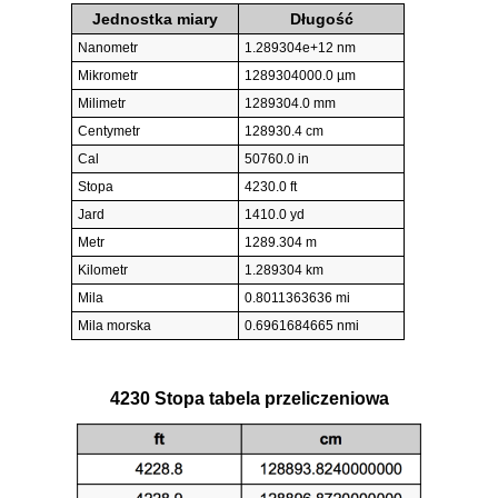
Jednostka miary
Długość
Nanometr
1.289304e+12 nm
Mikrometr
1289304000.0 µm
Milimetr
1289304.0 mm
Centymetr
128930.4 cm
Cal
50760.0 in
Stopa
4230.0 ft
Jard
1410.0 yd
Metr
1289.304 m
Kilometr
1.289304 km
Mila
0.8011363636 mi
Mila morska
0.6961684665 nmi
4230 Stopa tabela przeliczeniowa