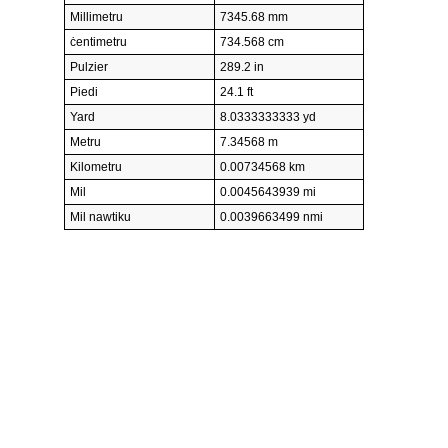
Millimetru
7345.68 mm
ċentimetru
734.568 cm
Pulzier
289.2 in
Piedi
24.1 ft
Yard
8.0333333333 yd
Metru
7.34568 m
Kilometru
0.00734568 km
Mil
0.0045643939 mi
Mil nawtiku
0.0039663499 nmi