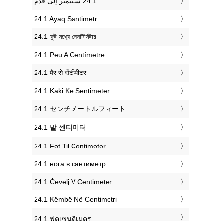
‎24.1 Ayaq Santimetr
‎24.1 ফুট মধ্যে সেনটিমিটার
‎24.1 Peu A Centímetre
‎24.1 पैर से सेंटीमीटर
‎24.1 Kaki Ke Sentimeter
‎24.1 センチメートルフィート
‎24.1 발 센티미터
‎24.1 Fot Til Centimeter
‎24.1 нога в сантиметр
‎24.1 Čevelj V Centimeter
‎24.1 Këmbë Në Centimetri
‎24.1 ฟุตเซนติเมตร