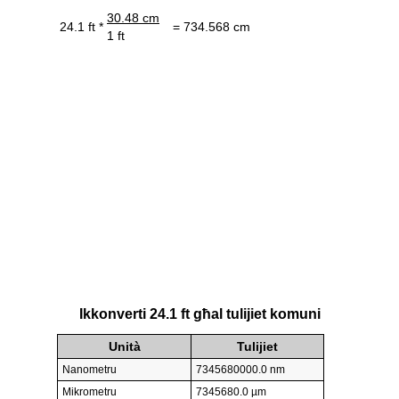
30.48 cm
24.1 ft *
= 734.568 cm
1 ft
Ikkonverti 24.1 ft għal tulijiet komuni
Unità
Tulijiet
Nanometru
7345680000.0 nm
Mikrometru
7345680.0 µm