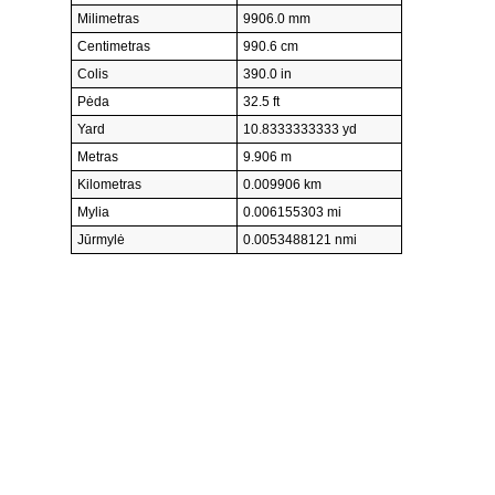
Milimetras
9906.0 mm
Centimetras
990.6 cm
Colis
390.0 in
Pėda
32.5 ft
Yard
10.8333333333 yd
Metras
9.906 m
Kilometras
0.009906 km
Mylia
0.006155303 mi
Jūrmylė
0.0053488121 nmi