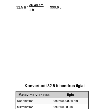
30.48 cm
32.5 ft *
= 990.6 cm
1 ft
Konvertuoti 32.5 ft bendrus ilgiai
Matavimo vienetas
Ilgis
Nanometras
9906000000.0 nm
Mikrometras
9906000.0 µm