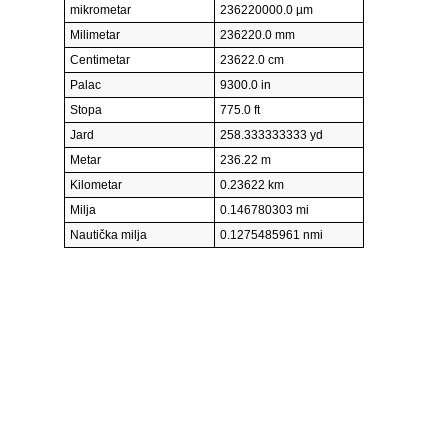
mikrometar
236220000.0 µm
Milimetar
236220.0 mm
Centimetar
23622.0 cm
Palac
9300.0 in
Stopa
775.0 ft
Jard
258.333333333 yd
Metar
236.22 m
Kilometar
0.23622 km
Milja
0.146780303 mi
Nautička milja
0.1275485961 nmi