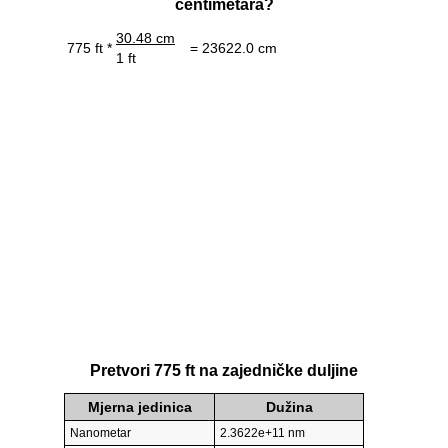
centimetara?
30.48 cm
775 ft *
= 23622.0 cm
1 ft
Pretvori 775 ft na zajedničke duljine
Mjerna jedinica
Dužina
Nanometar
2.3622e+11 nm