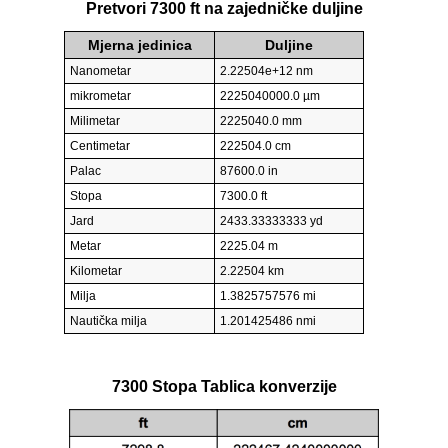
Pretvori 7300 ft na zajedničke duljine
Mjerna jedinica
Duljine
Nanometar
2.22504e+12 nm
mikrometar
2225040000.0 µm
Milimetar
2225040.0 mm
Centimetar
222504.0 cm
Palac
87600.0 in
Stopa
7300.0 ft
Jard
2433.33333333 yd
Metar
2225.04 m
Kilometar
2.22504 km
Milja
1.3825757576 mi
Nautička milja
1.201425486 nmi
7300 Stopa Tablica konverzije