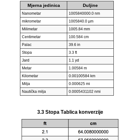
Mjerna jedinica
Duljine
Nanometar
1005840000.0 nm
mikrometar
1005840.0 µm
Milimetar
1005.84 mm
Centimetar
100.584 cm
Palac
39.6 in
Stopa
3.3 ft
Jard
1.1 yd
Metar
1.00584 m
Kilometar
0.00100584 km
Milja
0.000625 mi
Nautička milja
0.0005431102 nmi
3.3 Stopa Tablica konverzije