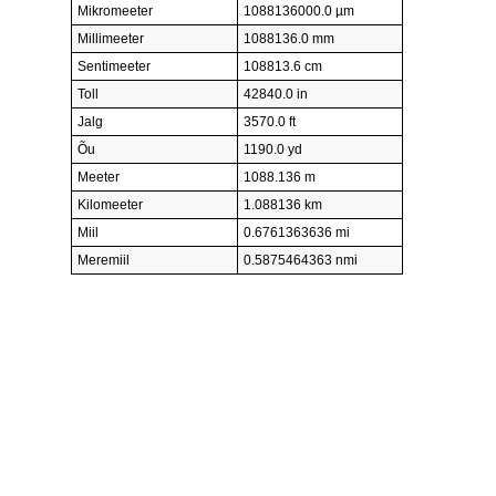
Mikromeeter
1088136000.0 µm
Millimeeter
1088136.0 mm
Sentimeeter
108813.6 cm
Toll
42840.0 in
Jalg
3570.0 ft
Õu
1190.0 yd
Meeter
1088.136 m
Kilomeeter
1.088136 km
Miil
0.6761363636 mi
Meremiil
0.5875464363 nmi