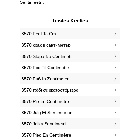
Sentimeetrit
Teistes Keeltes
‎3570 Feet To Cm
‎3570 крак в сантиметър
‎3570 Stopa Na Centimetr
‎3570 Fod Til Centimeter
‎3570 Fuß In Zentimeter
‎3570 πόδι σε εκατοστόμετρο
‎3570 Pie En Centímetro
‎3570 Jalg Et Sentimeeter
‎3570 Jalka Senttimetri
‎3570 Pied En Centimètre