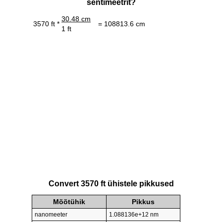
sentimeetrit?
30.48 cm
3570 ft *
= 108813.6 cm
1 ft
Convert 3570 ft ühistele pikkused
Mõõtühik
Pikkus
nanomeeter
1.088136e+12 nm