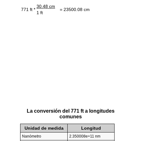
30.48 cm
771 ft *
= 23500.08 cm
1 ft
La conversión del 771 ft a longitudes
comunes
Unidad de medida
Longitud
Nanómetro
2.350008e+11 nm