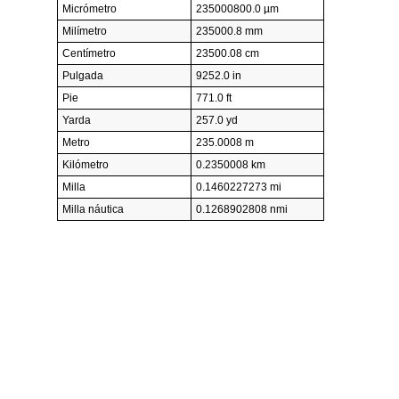
Micrómetro
235000800.0 µm
Milímetro
235000.8 mm
Centímetro
23500.08 cm
Pulgada
9252.0 in
Pie
771.0 ft
Yarda
257.0 yd
Metro
235.0008 m
Kilómetro
0.2350008 km
Milla
0.1460227273 mi
Milla náutica
0.1268902808 nmi