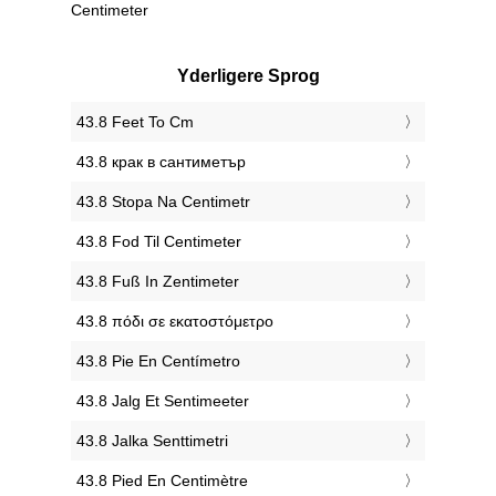
Centimeter
Yderligere Sprog
‎43.8 Feet To Cm
‎43.8 крак в сантиметър
‎43.8 Stopa Na Centimetr
‎43.8 Fod Til Centimeter
‎43.8 Fuß In Zentimeter
‎43.8 πόδι σε εκατοστόμετρο
‎43.8 Pie En Centímetro
‎43.8 Jalg Et Sentimeeter
‎43.8 Jalka Senttimetri
‎43.8 Pied En Centimètre