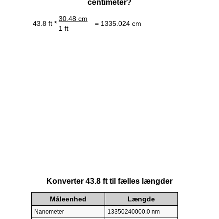
centimeter?
30.48 cm
43.8 ft *
= 1335.024 cm
1 ft
Konverter 43.8 ft til fælles længder
Måleenhed
Længde
Nanometer
13350240000.0 nm