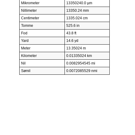
Mikrometer
13350240.0 µm
Nillimeter
13350.24 mm
Centimeter
1335.024 cm
Tomme
525.6 in
Fod
43.8 ft
Yard
14.6 yd
Meter
13.35024 m
Kilometer
0.01335024 km
Nil
0.0082954545 mi
Sømil
0.0072085529 nmi