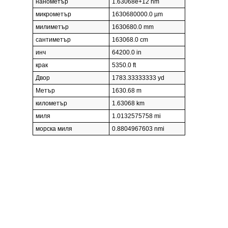
нанометър
1.63068e+12 nm
микрометър
1630680000.0 µm
милиметър
1630680.0 mm
сантиметър
163068.0 cm
инч
64200.0 in
крак
5350.0 ft
Двор
1783.33333333 yd
Метър
1630.68 m
километър
1.63068 km
миля
1.0132575758 mi
морска миля
0.8804967603 nmi