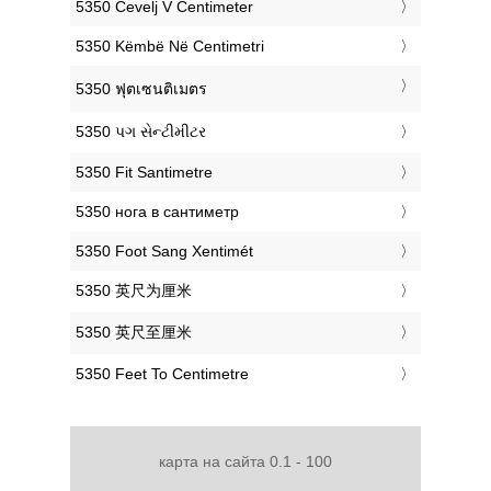
‎5350 Čevelj V Centimeter
‎5350 Këmbë Në Centimetri
‎5350 ฟุตเซนติเมตร
‎5350 પગ સેન્ટીમીટર
‎5350 Fit Santimetre
‎5350 нога в сантиметр
‎5350 Foot Sang Xentimét
‎5350 英尺为厘米
‎5350 英尺至厘米
‎5350 Feet To Centimetre
карта на сайта 0.1 - 100