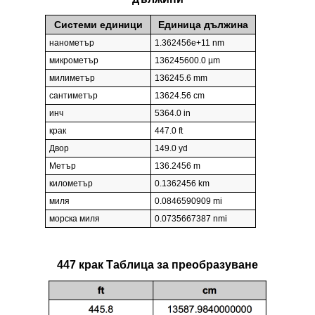
Системи единици
Единица дължина
нанометър
1.362456e+11 nm
микрометър
136245600.0 µm
милиметър
136245.6 mm
сантиметър
13624.56 cm
инч
5364.0 in
крак
447.0 ft
Двор
149.0 yd
Метър
136.2456 m
километър
0.1362456 km
миля
0.0846590909 mi
морска миля
0.0735667387 nmi
447 крак Таблица за преобразуване