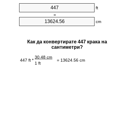
ft
=
cm
Как да конвертирате 447 крака на
сантиметри?
30.48 cm
447 ft *
= 13624.56 cm
1 ft